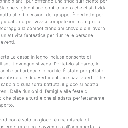
principianti, pur offrendo una sfida sufficiente per
 Sia che si giochi uno contro uno o che ci si divida
 adatta alle dimensioni del gruppo. È perfetto per
 giocatori o per vivaci competizioni con gruppi
incoraggia la competizione amichevole e il lavoro
un'attività fantastica per riunire le persone
 eventi.
perta La cassa in legno inclusa consente di
l set it ovunque si vada. Portatelo al parco, in
anche ai barbecue in cortile. È stato progettato
garantisce ore di divertimento in spazi aperti. Che
a sabbia o sulla terra battuta, il gioco si adatta
eni. Dalle riunioni di famiglia alle feste di
 che piace a tutti e che si adatta perfettamente
aperto.
Wood non è solo un gioco: è una miscela di
nsiero strategico e avventura all'aria aperta. La