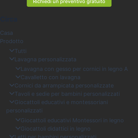
Richiedi un preventivo gratuito
Circa
Casa
Prodotto
Tutti
Lavagna personalizzata
Lavagna con gesso per cornici in legno A
Cavalletto con lavagna
Cornici da arrampicata personalizzate
Tavoli e sedie per bambini personalizzati
Giocattoli educativi e montessoriani
personalizzati
Giocattoli educativi Montessori in legno
Giocattoli didattici in legno
Letti per bambini personalizzati