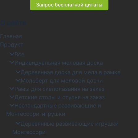
Запрос бесплатной цитаты
О сайте
Главная
Продукт
Все
Индивидуальная меловая доска
Деревянная доска для мела в рамке
Мольберт для меловой доски
Рамы для скалолазания на заказ
Детские столы и стулья на заказ
Нестандартные развивающие и
Монтессори-игрушки
Деревянные развивающие игрушки
Монтессори