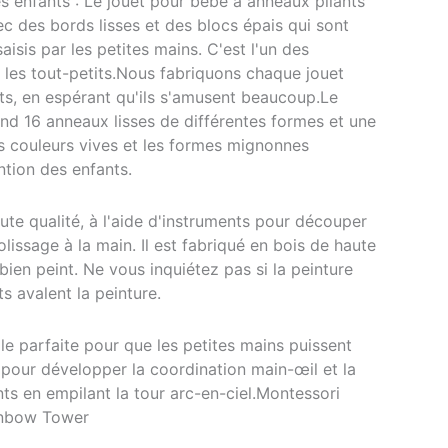
s enfants : Le jouet pour bébé à anneaux pliants
ec des bords lisses et des blocs épais qui sont
aisis par les petites mains. C'est l'un des
 les tout-petits.Nous fabriquons chaque jouet
nts, en espérant qu'ils s'amusent beaucoup.Le
nd 16 anneaux lisses de différentes formes et une
es couleurs vives et les formes mignonnes
ention des enfants.
ute qualité, à l'aide d'instruments pour découper
olissage à la main. Il est fabriqué en bois de haute
 bien peint. Ne vous inquiétez pas si la peinture
ts avalent la peinture.
le parfaite pour que les petites mains puissent
al pour développer la coordination main-œil et la
nts en empilant la tour arc-en-ciel.Montessori
inbow Tower