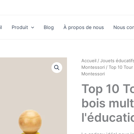
l
Produit
Blog
À propos de nous
Nous con
Accueil
/
Jouets éducatif
Montessori
/ Top 10 Tour 
Montessori
Top 10 To
bois mult
l'éducat