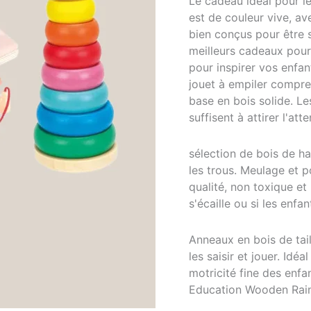
Le cadeau idéal pour le
est de couleur vive, av
bien conçus pour être s
meilleurs cadeaux pour
pour inspirer vos enfa
jouet à empiler compre
base en bois solide. L
suffisent à attirer l'att
sélection de bois de ha
les trous. Meulage et p
qualité, non toxique et
s'écaille ou si les enfan
Anneaux en bois de tail
les saisir et jouer. Idé
motricité fine des enfa
Education Wooden Ra