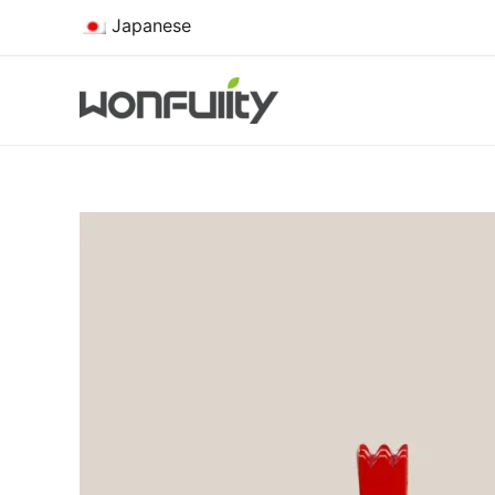
コ
Japanese
ン
テ
ン
ツ
へ
ス
キ
ッ
プ