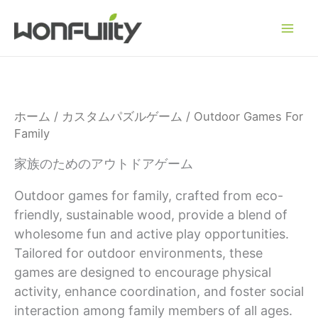
コ
ン
テ
ン
ツ
へ
ホーム
/
カスタムパズルゲーム
/ Outdoor Games For
ス
Family
キ
ッ
家族のためのアウトドアゲーム
プ
Outdoor games for family, crafted from eco-
friendly, sustainable wood, provide a blend of
wholesome fun and active play opportunities.
Tailored for outdoor environments, these
games are designed to encourage physical
activity, enhance coordination, and foster social
interaction among family members of all ages.