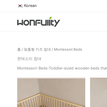
콘
Korean
텐
츠
로
건
너
뛰
기
홈
/
맞춤형 키즈 침대
/ Montessori Beds
몬테소리 침대
Montessori Beds-Toddler-sized wooden beds that bl