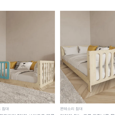
 침대
몬테소리 침대