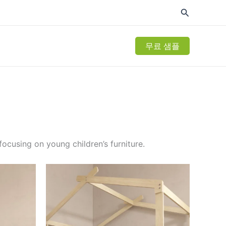
무료 샘플
ocusing on young children’s furniture.