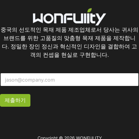
중국의 선도적인 목재 제품 제조업체로서 당사는 귀사의
브랜드를 위한 고품질의 맞춤형 목재 제품을 제작합니
다. 정밀한 장인 정신과 혁신적인 디자인을 결합하여 고
객의 컨셉을 현실로 구현합니다.
제출하기
Copyright © 2026 WONFULITY