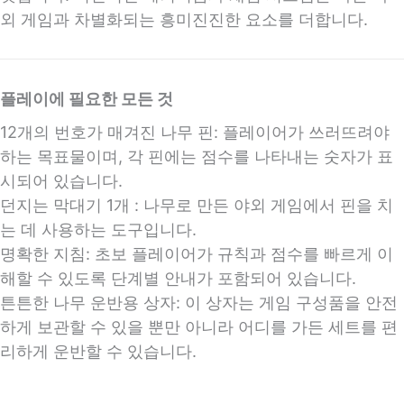
외 게임과 차별화되는 흥미진진한 요소를 더합니다.
플레이에 필요한 모든 것
12개의 번호가 매겨진 나무 핀: 플레이어가 쓰러뜨려야
하는 목표물이며, 각 핀에는 점수를 나타내는 숫자가 표
시되어 있습니다.
던지는 막대기 1개 : 나무로 만든 야외 게임에서 핀을 치
는 데 사용하는 도구입니다.
명확한 지침: 초보 플레이어가 규칙과 점수를 빠르게 이
해할 수 있도록 단계별 안내가 포함되어 있습니다.
튼튼한 나무 운반용 상자: 이 상자는 게임 구성품을 안전
하게 보관할 수 있을 뿐만 아니라 어디를 가든 세트를 편
리하게 운반할 수 있습니다.