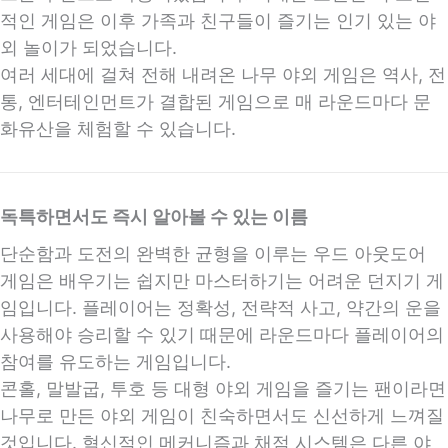
적인 게임은 이후 가족과 친구들이 즐기는 인기 있는 야
외 놀이가 되었습니다.
여러 세대에 걸쳐 전해 내려온 나무 야외 게임은 역사, 전
통, 엔터테인먼트가 결합된 게임으로 매 라운드마다 문
화유산을 체험할 수 있습니다.
독특하면서도 즉시 알아볼 수 있는 이름
단순함과 도전의 완벽한 균형을 이루는 우드 아웃도어
게임은 배우기는 쉽지만 마스터하기는 어려운 던지기 게
임입니다. 플레이어는 정확성, 전략적 사고, 약간의 운을
사용해야 승리할 수 있기 때문에 라운드마다 플레이어의
참여를 유도하는 게임입니다.
콘홀, 말발굽, 투호 등 대형 야외 게임을 즐기는 팬이라면
나무로 만든 야외 게임이 친숙하면서도 신선하게 느껴질
것입니다. 혁신적인 메커니즘과 채점 시스템은 다른 야