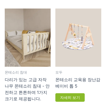
몬테소리 침대
모두
다리가 있는 고급 자작
몬테소리 교육용 장난감
나무 몬테소리 침대 - 안
베이비 톱 5
전하고 튼튼하며 1가지
자세히 보기
크기로 제공됩니다.