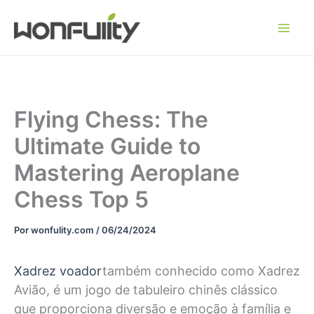
Saltar
para
o
conteúdo
Flying Chess: The
Ultimate Guide to
Mastering Aeroplane
Chess Top 5
Por
wonfulity.com
/
06/24/2024
Xadrez voador
também conhecido como Xadrez
Avião, é um jogo de tabuleiro chinês clássico
que proporciona diversão e emoção à família e